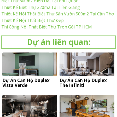
Biệt Thự 600m2 Hiện Đại Tại Phú Quốc
Thiết Kế Biệt Thự 220m2 Tại Tiền Giang
Thiết Kế Nội Thất Biệt Thự Sân Vườn 500m2 Tại Cần Thơ
Thiết Kế Nội Thất Biệt Thự Đẹp
Thi Công Nội Thất Biệt Thự Trọn Gói TP HCM
Dự án liên quan:
Dự Án Căn Hộ Duplex
Dự Án Căn Hộ Duplex
Vista Verde
The Infiniti