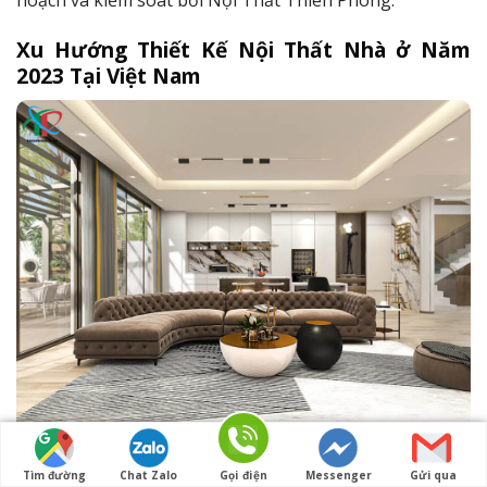
hoạch và kiểm soát bởi Nội Thất Thiên Phong.
Xu Hướng Thiết Kế Nội Thất Nhà ở Năm
202
3
Tại
Việt Nam
Là một trong những công ty thiết kế nội thất biệt thự
Tìm đường
Chat Zalo
Gọi điện
Messenger
Gửi qua