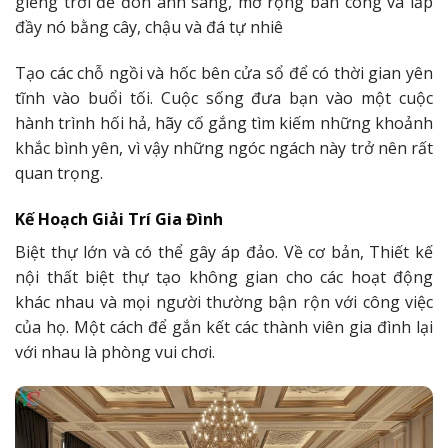
giếng trời để đón ánh sáng, mở rộng ban công và lấp
đầy nó bằng cây, chậu và đá tự nhiê
Tạo các chỗ ngồi và hốc bên cửa sổ để có thời gian yên
tĩnh vào buổi tối. Cuộc sống đưa bạn vào một cuộc
hành trình hối hả, hãy cố gắng tìm kiếm những khoảnh
khắc bình yên, vì vậy những ngóc ngách này trở nên rất
quan trọng.
Kế Hoạch Giải Trí Gia Đình
Biệt thự lớn và có thể gây áp đảo. Về cơ bản, Thiết kế
nội thất biệt thự tạo không gian cho các hoạt động
khác nhau và mọi người thường bận rộn với công việc
của họ. Một cách để gắn kết các thành viên gia đình lại
với nhau là phòng vui chơi.