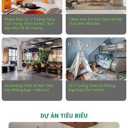
Khám Phá Các Ý Tưởng Sáng
7 Mẹo Hữu Ích Khi Thiết Kế Nội
Tạo Trong Thiết Kế Nội Thất
Thất Nhà Phố Nhỏ
Độc Đáo Và Ấn Tượng
Xu Hướng Thiết Kế Nội Thất
33 Ý Tưởng Thiết Kế Phòng
Văn Phòng Đẹp – Hiện Đại
Ngủ Đẹp Cho Trẻ Em
DỰ ÁN TIÊU BIỂU