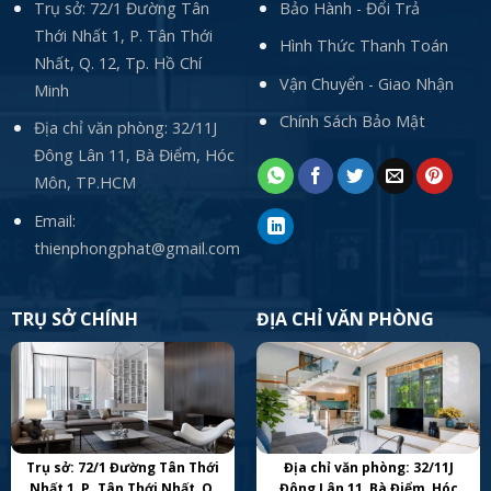
Trụ sở: 72/1 Đường Tân
Bảo Hành - Đổi Trả
Thới Nhất 1, P. Tân Thới
Hình Thức Thanh Toán
Nhất, Q. 12, Tp. Hồ Chí
Vận Chuyển - Giao Nhận
Minh
Chính Sách Bảo Mật
Địa chỉ văn phòng: 32/11J
Đông Lân 11, Bà Điểm, Hóc
Môn, TP.HCM
Email:
thienphongphat@gmail.com
TRỤ SỞ CHÍNH
ĐỊA CHỈ VĂN PHÒNG
Trụ sở: 72/1 Đường Tân Thới
Địa chỉ văn phòng: 32/11J
Nhất 1, P. Tân Thới Nhất, Q.
Đông Lân 11, Bà Điểm, Hóc