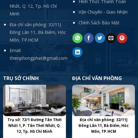
Hình Thức Thanh Toán
Nhất, Q. 12, Tp. Hồ Chí
Vận Chuyển - Giao Nhận
Minh
Chính Sách Bảo Mật
Địa chỉ văn phòng: 32/11J
Đông Lân 11, Bà Điểm, Hóc
Môn, TP.HCM
Email:
thienphongphat@gmail.com
TRỤ SỞ CHÍNH
ĐỊA CHỈ VĂN PHÒNG
Trụ sở: 72/1 Đường Tân Thới
Địa chỉ văn phòng: 32/11J
Nhất 1, P. Tân Thới Nhất, Q.
Đông Lân 11, Bà Điểm, Hóc
12, Tp. Hồ Chí Minh
Môn, TP.HCM