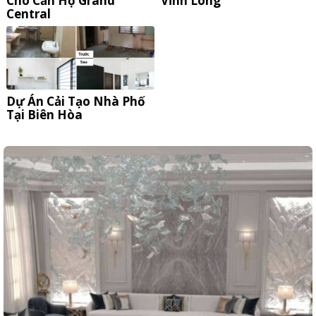
Cho Căn Hộ Grand
Vĩnh Long
Central
Dự Án Cải Tạo Nhà Phố
Tại Biên Hòa