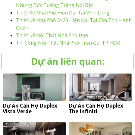
Những Bức Tường Trắng Nổi Bật
Thiết Kế Nhà Phố Hiện Đại Tại Vĩnh Long
Thiết Kế Nhà Phố 5×20 Hiện Đại Tại Cần Thơ – Anh
Quân
Thiết Kế Nội Thất Nhà Phố Đẹp
Thi Công Nội Thất Nhà Phố Trọn Gói TP HCM
Dự án liên quan:
Dự Án Căn Hộ Duplex
Dự Án Căn Hộ Duplex
Vista Verde
The Infiniti