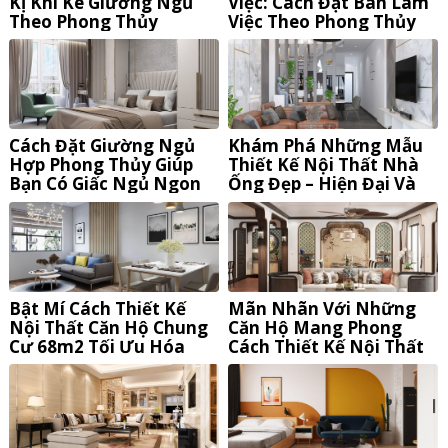
Kị Khi Kê Giường Ngủ
Việc: Cách Đặt Bàn Làm
Theo Phong Thủy
Việc Theo Phong Thủy
Hút Tài Lộc
Cách Đặt Giường Ngủ
Khám Phá Những Mẫu
Hợp Phong Thủy Giúp
Thiết Kế Nội Thất Nhà
Bạn Có Giấc Ngủ Ngon
Ống Đẹp – Hiện Đại Và
Và Thu Hút Tài Lộc
Tiện Nghi
Bật Mí Cách Thiết Kế
Mãn Nhãn Với Những
Nội Thất Căn Hộ Chung
Căn Hộ Mang Phong
Cư 68m2 Tối Ưu Hóa
Cách Thiết Kế Nội Thất
Không Gian Sống
Đông Dương