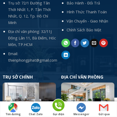
Trụ sở: 72/1 Đường Tân
Bảo Hành - Đổi Trả
Thới Nhất 1, P. Tân Thới
Hình Thức Thanh Toán
Nhất, Q. 12, Tp. Hồ Chí
Vận Chuyển - Giao Nhận
Minh
Chính Sách Bảo Mật
Địa chỉ văn phòng: 32/11J
Đông Lân 11, Bà Điểm, Hóc
Môn, TP.HCM
Email:
thienphongphat@gmail.com
TRỤ SỞ CHÍNH
ĐỊA CHỈ VĂN PHÒNG
Trụ sở: 72/1 Đường Tân Thới
Địa chỉ văn phòng: 32/11J
Tìm đường
Chat Zalo
Gọi điện
Messenger
Gửi qua