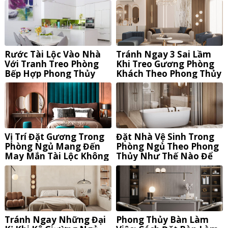
Thất
Tối Ưu Chi Phí
Rước Tài Lộc Vào Nhà
Tránh Ngay 3 Sai Lầm
Với Tranh Treo Phòng
Khi Treo Gương Phòng
Bếp Hợp Phong Thủy
Khách Theo Phong Thủy
Vị Trí Đặt Gương Trong
Đặt Nhà Vệ Sinh Trong
Phòng Ngủ Mang Đến
Phòng Ngủ Theo Phong
May Mắn Tài Lộc Không
Thủy Như Thế Nào Để
Phải Ai Cũng Biết
Tránh Tai Ương?
Tránh Ngay Những Đại
Phong Thủy Bàn Làm