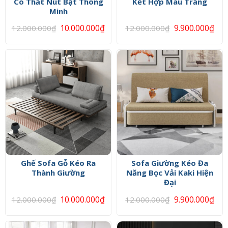
Có Thắt Nút Bật Thông
Kết Hợp Màu Trắng
Minh
10.000.000
₫
9.900.000
₫
12.000.000
₫
12.000.000
₫
Ghế Sofa Gỗ Kéo Ra
Sofa Giường Kéo Đa
Thành Giường
Năng Bọc Vải Kaki Hiện
Đại
10.000.000
₫
9.900.000
₫
12.000.000
₫
12.000.000
₫