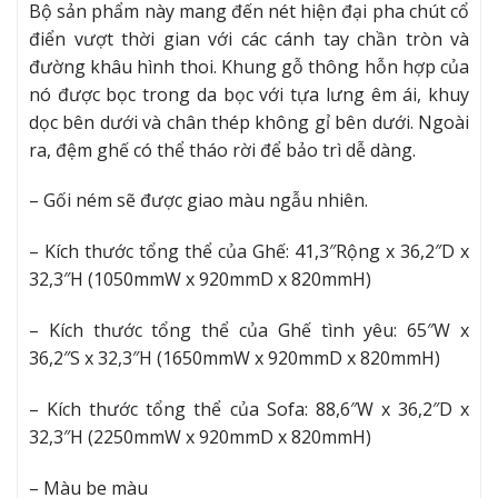
Bộ sản phẩm này mang đến nét hiện đại pha chút cổ
điển vượt thời gian với các cánh tay chần tròn và
đường khâu hình thoi. Khung gỗ thông hỗn hợp của
nó được bọc trong da bọc với tựa lưng êm ái, khuy
dọc bên dưới và chân thép không gỉ bên dưới. Ngoài
ra, đệm ghế có thể tháo rời để bảo trì dễ dàng.
– Gối ném sẽ được giao màu ngẫu nhiên.
– Kích thước tổng thể của Ghế: 41,3″Rộng x 36,2″D x
32,3″H (1050mmW x 920mmD x 820mmH)
– Kích thước tổng thể của Ghế tình yêu: 65″W x
36,2″S x 32,3″H (1650mmW x 920mmD x 820mmH)
– Kích thước tổng thể của Sofa: 88,6″W x 36,2″D x
32,3″H (2250mmW x 920mmD x 820mmH)
– Màu be màu