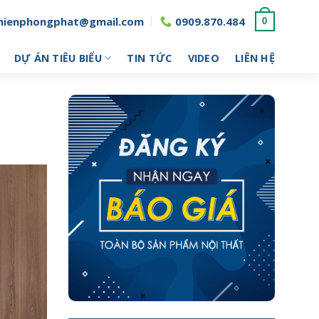
hienphongphat@gmail.com
0909.870.484
0
DỰ ÁN TIÊU BIỂU
TIN TỨC
VIDEO
LIÊN HỆ