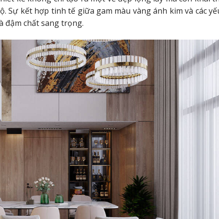
ộ. Sự kết hợp tinh tế giữa gam màu vàng ánh kim và các yế
à đậm chất sang trọng.