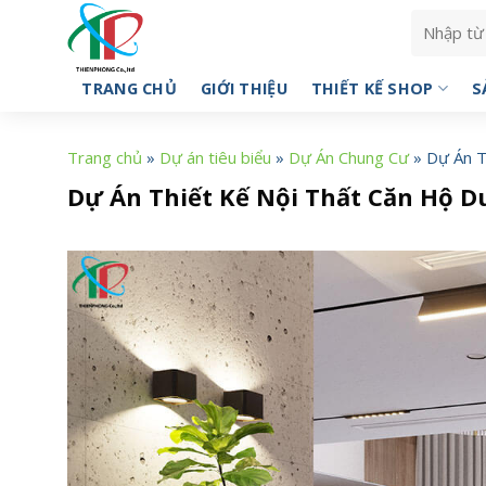
Skip
Tìm
to
kiếm:
content
TRANG CHỦ
GIỚI THIỆU
THIẾT KẾ SHOP
S
Trang chủ
»
Dự án tiêu biểu
»
Dự Án Chung Cư
»
Dự Án T
Dự Án Thiết Kế Nội Thất Căn Hộ D