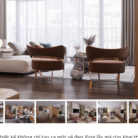
ết kế không chỉ tạo ra một vẻ đẹp lộng lẫy mà còn khai th